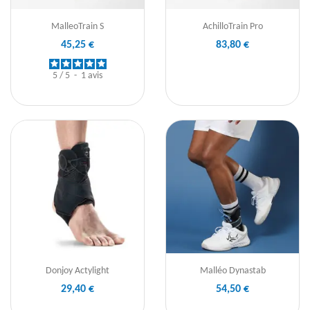
MalleoTrain S
AchilloTrain Pro
45,25 €
83,80 €
5
/
5
-
1
avis
Donjoy Actylight
Malléo Dynastab
29,40 €
54,50 €