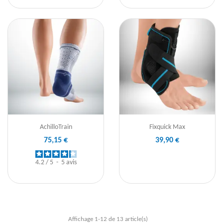
AchilloTrain
Fixquick Max
75,15 €
39,90 €
4.2
/
5
-
5
avis
Affichage 1-12 de 13 article(s)