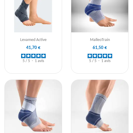
Levamed Active
MalleoTrain
41,70 €
61,50 €
5
/
5
-
1
avis
5
/
5
-
1
avis