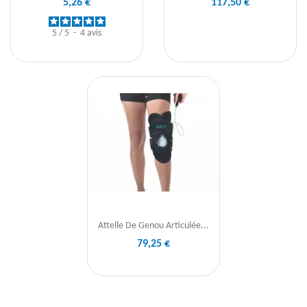
5,26 €
117,50 €
5
/
5
-
4
avis
Attelle De Genou Articulée...
79,25 €