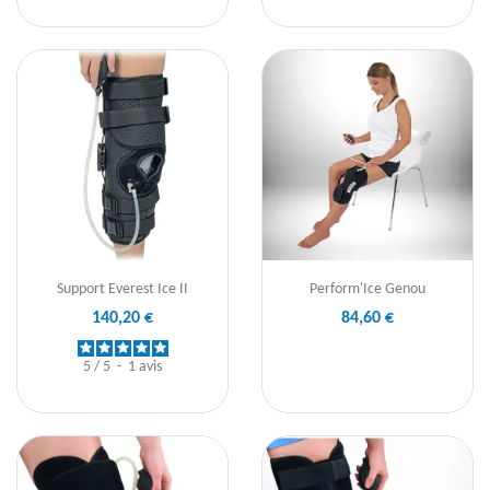
Support Everest Ice II
Perform'Ice Genou
140,20 €
84,60 €
5
/
5
-
1
avis