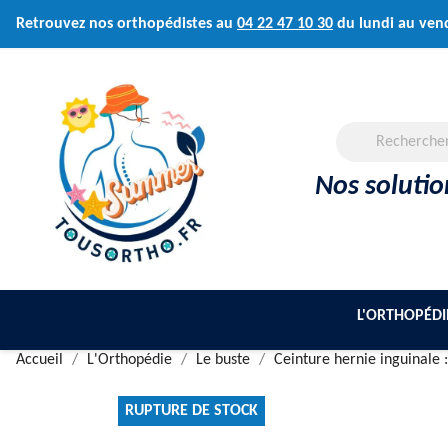
Retrouvez nos orthopédistes au
04 22 47 10 30
du lundi au ven
Nos soluti
L'ORTHOPÉDI
Accueil
L'Orthopédie
Le buste
Ceinture hernie inguinale 
RUPTURE DE STOCK