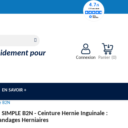
apidement pour
Connexion
Panier
(
0
)
EN SAVOIR +
e B2N
 SIMPLE B2N -
Ceinture Hernie Inguinale :
andages Herniaires