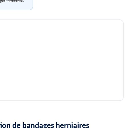
urgie immédiate.
ction de bandages herniaires