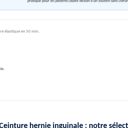
pratique pour les patients ayant besoin d'un soutien sans chir
ture élastique en 50 mm.
ie.
: Ceinture hernie inguinale : notre séle