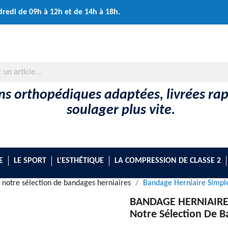
dredi de 09h à 12h et de 14h à 18h.
ons orthopédiques adaptées, livrées r
soulager plus vite.
E
LE SPORT
L'ESTHÉTIQUE
LA COMPRESSION DE CLASSE 2
: notre sélection de bandages herniaires
Bandage Herniaire Simpl
BANDAGE HERNIAIRE
Notre Sélection De B