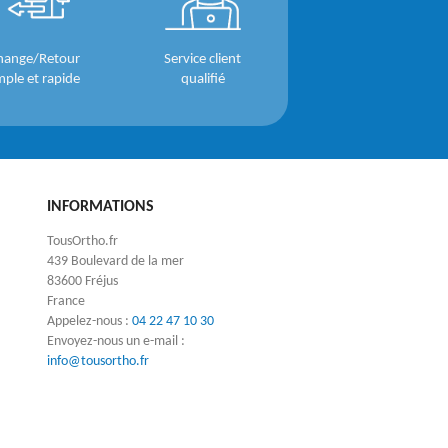
hange/Retour
Service client
mple et rapide
qualifié
INFORMATIONS
TousOrtho.fr
439 Boulevard de la mer
83600 Fréjus
France
Appelez-nous :
04 22 47 10 30
Envoyez-nous un e-mail :
info@tousortho.fr