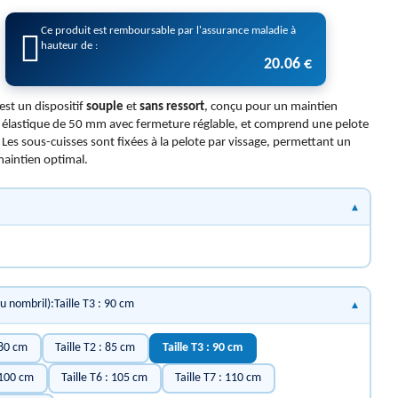
Ce produit est remboursable par l'assurance maladie à
hauteur de :
20.06 €
est un dispositif
souple
et
sans ressort
, conçu pour un maintien
ure élastique de 50 mm avec fermeture réglable, et comprend une pelote
. Les sous-cuisses sont fixées à la pelote par vissage, permettant un
aintien optimal.
du nombril):Taille T3 : 90 cm
 80 cm
Taille T2 : 85 cm
Taille T3 : 90 cm
: 100 cm
Taille T6 : 105 cm
Taille T7 : 110 cm