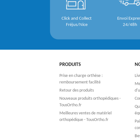
Click and Collect
Envoi Expre
Fréjus/Nice
24/48h
PRODUITS
N
Prise en charge orthèse :
Liv
remboursement facilité
Men
Retour des produits
d'u
Nouveaux produits orthopédiques -
Co
TousOrtho.fr
Qu
Meilleures ventes de matériel
éq
orthopédique - TousOrtho.fr
Pa
co
Bes