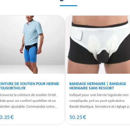
EINTURE DE SOUTIEN POUR HERNIE
BANDAGE HERNIAIRE | BANDAGE
 TOUSORTHO.FR
HERNIAIRE SANS RESSORT
couvrez la ceinture de soutien Ortel,
Indiqué pour une hernie inguinale non
éale pour un confort quotidien et un
compliquée, pré ou post-opératoire.
aintien ajustable. Commandez votre
Bande élastique, fermeture et réglage p
inture herniaire dès maintenant.
auto-agrippant. Pelotes amovibles.
€
€
3.35
50.25