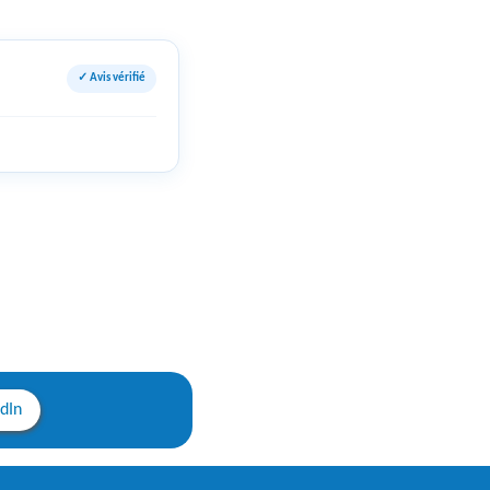
✓ Avis vérifié
edIn