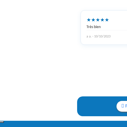
★
★
★
★
★
Très bien
a a. · 10/10/2023