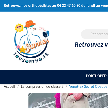
Retrouvez nos orthopédistes au
04 22 47 10 30
du lundi au ven
Retrouvez vo
L'ORTHOPÉDI
Accueil
La compression de classe 2
VenoFlex Secret Opaque