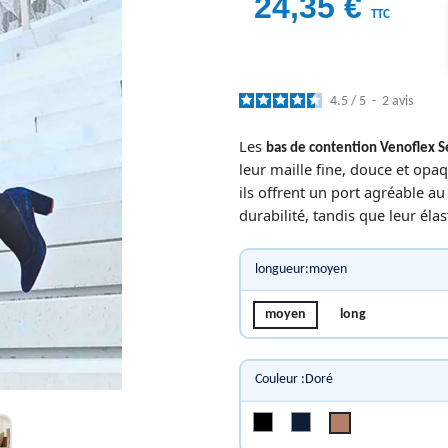
24,35 €
TTC
4.5
/
5
-
2
avis
Les
bas de contention Venoflex 
leur maille fine, douce et opaq
ils offrent un port agréable au
durabilité, tandis que leur élast
longueur:moyen
moyen
long
Couleur :Doré
Noir
Marine
Doré