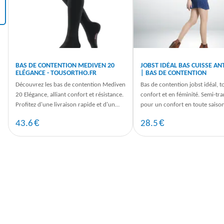
‹
BAS DE CONTENTION MEDIVEN 20
JOBST IDÉAL BAS CUISSE AN
ELÉGANCE - TOUSORTHO.FR
| BAS DE CONTENTION
n
Découvrez les bas de contention Mediven
Bas de contention jobst idéal, t
20 Elégance, alliant confort et résistance.
confort et en féminité. Semi-tr
Profitez d'une livraison rapide et d'un
pour un confort en toute saiso
confort optimal au ...
de la micro-fibre.
€
€
43.6
28.5