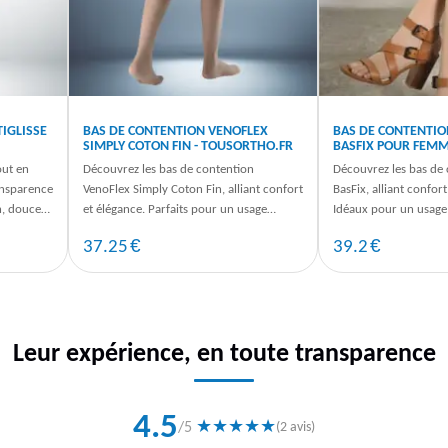
TIGLISSE
BAS DE CONTENTION VENOFLEX
BAS DE CONTENTION
SIMPLY COTON FIN - TOUSORTHO.FR
BASFIX POUR FEMM
TOUSORTHO.FR
out en
Découvrez les bas de contention
Découvrez les bas de 
ansparence
VenoFlex Simply Coton Fin, alliant confort
BasFix, alliant confort
n, douceur
et élégance. Parfaits pour un usage
Idéaux pour un usage
quotidien, commandez dès maintenant.
commandez les vôtres
€
€
37.25
39.2
Leur expérience, en toute transparence
4.5
★
★
★
★
★
/5
(2 avis)