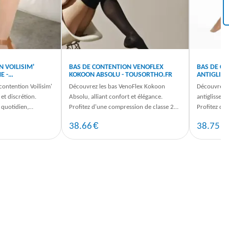
 VOILISIM'
BAS DE CONTENTION VENOFLEX
BAS DE CO
E -
KOKOON ABSOLU - TOUSORTHO.FR
ANTIGLISS
contention Voilisim'
Découvrez les bas VenoFlex Kokoon
Découvrez l
 et discrétion.
Absolu, alliant confort et élégance.
antiglisse, 
 quotidien,
Profitez d'une compression de classe 2
Profitez d'
 dès maintenant.
pour un maintien optimal. Dispo sur ...
effet jambes
€
€
38.66
38.75