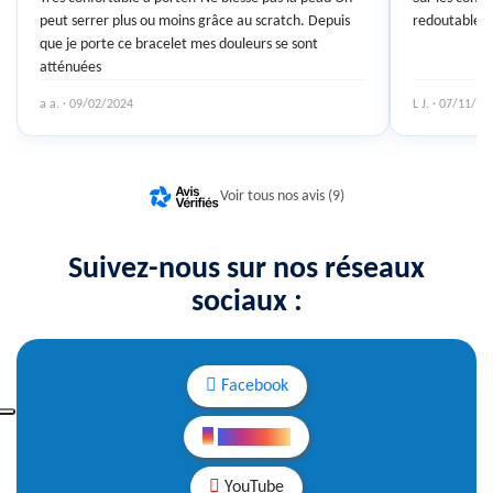
peut serrer plus ou moins grâce au scratch. Depuis
redoutable d'
que je porte ce bracelet mes douleurs se sont
atténuées
a a. · 09/02/2024
L J. · 07/11/20
Voir tous nos avis (9)
Suivez-nous sur nos réseaux
sociaux :
Facebook
Instagram
YouTube