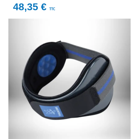
48,35 €
TTC