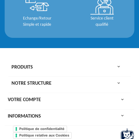
Echange/Retour
Service client
Simple et rapide
qualifié

PRODUITS

NOTRE STRUCTURE

VOTRE COMPTE
keyboard_arrow_down
INFORMATIONS
Politique de confidentialité
Politique relative aux Cookies