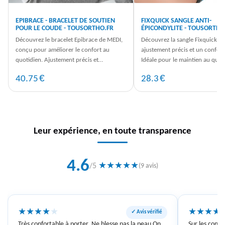
EPIBRACE - BRACELET DE SOUTIEN
FIXQUICK SANGLE ANTI-
POUR LE COUDE - TOUSORTHO.FR
ÉPICONDYLITE - TOUSORTHO
Découvrez le bracelet Epibrace de MEDI,
Découvrez la sangle Fixquick p
conçu pour améliorer le confort au
ajustement précis et un confort
quotidien. Ajustement précis et
Idéale pour le maintien au quot
soulagement des douleurs au coude.
commandez la vôtre dès mainte
€
€
40.75
28.3
Leur expérience, en toute transparence
4.6
★
★
★
★
★
/5
(9 avis)
★
★
★
★
★
★
★
★
★
✓ Avis vérifié
Très confortable à porter. Ne blesse pas la peau On
Sur les conse