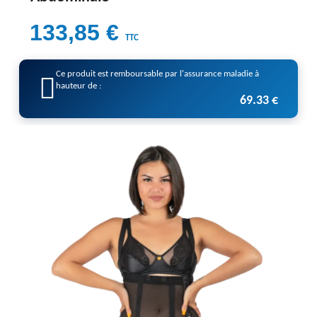
133,85 €
TTC
Ce produit est remboursable par l'assurance maladie à
hauteur de :
69.33 €