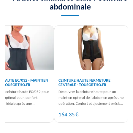
abdominale
E HAUTE EC/032 - MAINTIEN
CEINTURE HAUTE FERMETURE
 - TOUSORTHO.FR
CENTRALE - TOUSORTHO.FR
 la ceinture haute EC/032 pour
Découvrez la ceinture haute pour un
en optimal et un confort
maintien optimal de l'abdomen après une
nel. Idéale après une
opération. Confort et ajustement précis
ion chirurgicale, commandez
garantis. Commandez dès ...
€
€
5
164.35