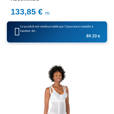
133,85 €
TTC
Ce produit est remboursable par l'assurance maladie à
hauteur de :
69.33 €