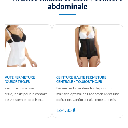
abdominale
E HAUTE FERMETURE
CEINTURE HAUTE FERMETURE
E - TOUSORTHO.FR
CENTRALE - TOUSORTHO.FR
 la ceinture haute avec
Découvrez la ceinture haute pour un
latérale, idéale pour le confort
maintien optimal de l'abdomen après une
atoire. Ajustement précis et
opération. Confort et ajustement précis
optimal. Commandez sur ...
garantis. Commandez dès ...
€
€
5
164.35