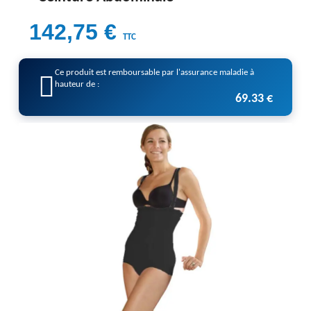
142,75 €
TTC
Ce produit est remboursable par l'assurance maladie à
hauteur de :
69.33 €