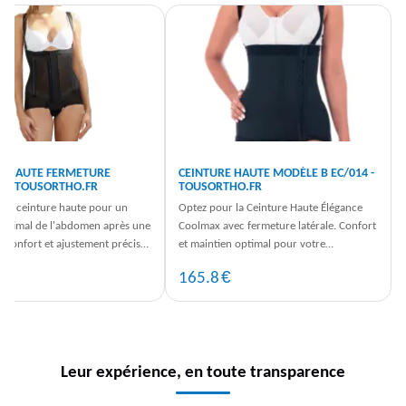
E HAUTE FERMETURE
CEINTURE HAUTE MODÈLE B EC/014 -
E - TOUSORTHO.FR
TOUSORTHO.FR
 la ceinture haute pour un
Optez pour la Ceinture Haute Élégance
optimal de l'abdomen après une
Coolmax avec fermeture latérale. Confort
. Confort et ajustement précis
et maintien optimal pour votre
 Commandez dès ...
rétablissement. Découvrez-la dès ...
€
€
5
165.8
Leur expérience, en toute transparence