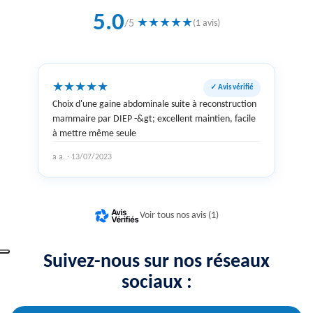
5.0
★
★
★
★
★
/5
(1 avis)
★
★
★
★
★
✓ Avis vérifié
Choix d'une gaine abdominale suite à reconstruction
mammaire par DIEP -&gt; excellent maintien, facile
à mettre même seule
a a. · 13/07/2023
Voir tous nos avis (1)
Suivez-nous sur nos réseaux
sociaux :