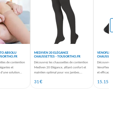
ITO ABSOLU
MEDIVEN 20 ELÉGANCE
VENOFLEX
USORTHO.FR
CHAUSSETTES - TOUSORTHO.FR
CHAUSSET
ettes de contention
Découvrez les chaussettes de contention
Découvrez l
légantes et
Mediven 20 Elégance, alliant confort et
VenoFlex Se
 d'une solution
maintien optimal pour vos jambes.
et efficacit
e quotidien.
Commandez dès maintenant sur ...
veineux. Co
€
€
31
15.15