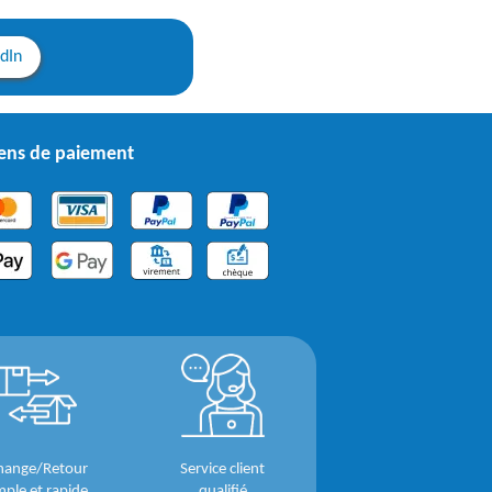
edIn
ns de paiement
hange/Retour
Service client
mple et rapide
qualifié