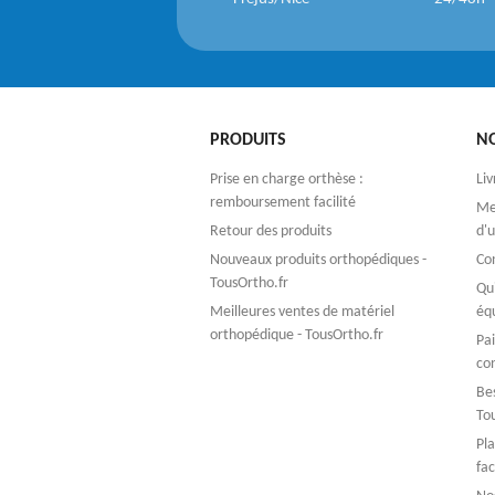
PRODUITS
N
Prise en charge orthèse :
Liv
remboursement facilité
Men
Retour des produits
d'u
Nouveaux produits orthopédiques -
Co
TousOrtho.fr
Qu
Meilleures ventes de matériel
éq
orthopédique - TousOrtho.fr
Pa
co
Bes
To
Pla
fac