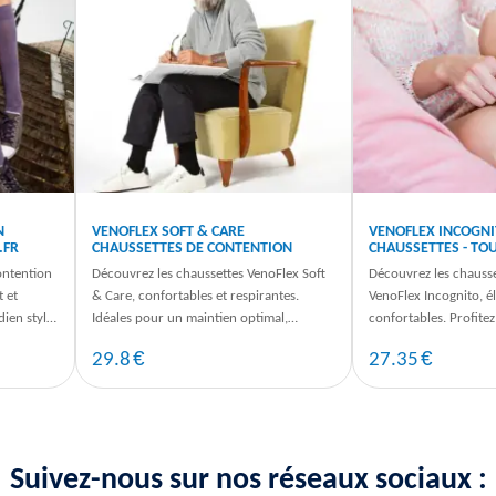
N
VENOFLEX SOFT & CARE
VENOFLEX INCOGN
.FR
CHAUSSETTES DE CONTENTION
CHAUSSETTES - TO
ontention
Découvrez les chaussettes VenoFlex Soft
Découvrez les chauss
t et
& Care, confortables et respirantes.
VenoFlex Incognito, é
dien stylé
Idéales pour un maintien optimal,
confortables. Profitez
commandez dès maintenant sur ...
discrète pour un usag
€
€
29.8
27.35
Suivez-nous sur nos réseaux sociaux :