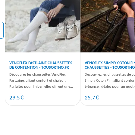
‹
VENOFLEX FASTLAINE CHAUSSETTES
VENOFLEX SIMPLY COTON FI
DE CONTENTION - TOUSORTHO.FR
CHAUSSETTES - TOUSORTHO
Découvrez les chaussettes VenoFlex
Découvrez les chaussettes de c
FastLaine, alliant confort et chaleur.
Simply Coton Fin, alliant confor
Parfaites pour l'hiver, elles offrent une
élégance. Idéales pour un quoti
contention efficace. - ...
et agréable, commandez sur ...
€
€
29.5
25.7