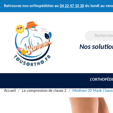
Retrouvez nos orthopédistes au
04 22 47 10 30
du lundi au ven
Nos soluti
L'ORTHOPÉDI
Accueil
La compression de classe 2
Mediven 20 Mask Chauss