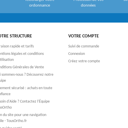
ordonnance
données
OTRE STRUCTURE
VOTRE COMPTE
raison rapide et tarifs
Suivi de commande
tions légales et conditions
Connexion
tilisation
Créez votre compte
nditions Générales de Vente
i sommes-nous ? Découvrez notre
uipe
iement sécurisé : achats en toute
nfiance
oin d'Aide ? Contactez l'Équipe
usOrtho
n du site pour une navigation
ile - TousOrtho.fr