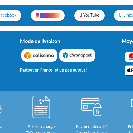
Facebook
Instagram
YouTube
Link
Mode de livraison
Moye
Partout en France, et un peu autour !
ss
Prise en charge
Payment Sécurisé
Ec
Télécharger votre
Protection de vos
Si