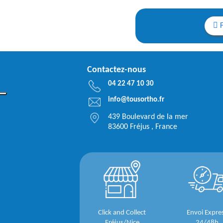
Contactez-nous
04 22 47 10 30
info@tousortho.fr
439 Boulevard de la mer
83600 Fréjus , France
Click and Collect
Envoi Expre
Fréjus/Nice
24/48h