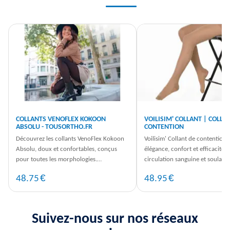
COLLANTS VENOFLEX KOKOON
VOILISIM' COLLANT | COLLA
ABSOLU - TOUSORTHO.FR
CONTENTION
Découvrez les collants VenoFlex Kokoon
Voilisim' Collant de contention a
Absolu, doux et confortables, conçus
élégance, confort et efficacité. 
pour toutes les morphologies.
circulation sanguine et soulage
Commandez dès maintenant sur
lourdes au quotidien.
€
€
48.75
48.95
TousOrtho.fr
Suivez-nous sur nos réseaux