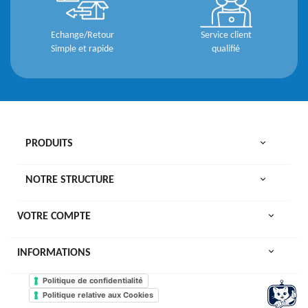
Echange/Retour
Service client
Simple et rapide
qualifié

PRODUITS

NOTRE STRUCTURE

VOTRE COMPTE
keyboard_arrow_down
INFORMATIONS
Politique de confidentialité
Politique relative aux Cookies