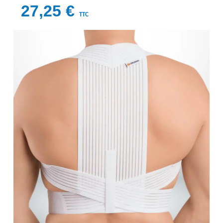
27,25 €
TTC