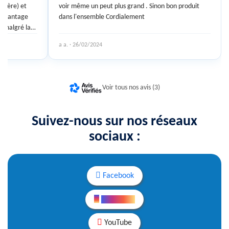
rrière) et
voir même un peut plus grand . Sinon bon produit
n avantage
dans l'ensemble Cordialement
r malgré la
maintient
a a. · 26/02/2024
Cela fait le
tres modèles.
Voir tous nos avis (3)
Suivez-nous sur nos réseaux
sociaux :
Facebook
Instagram
YouTube