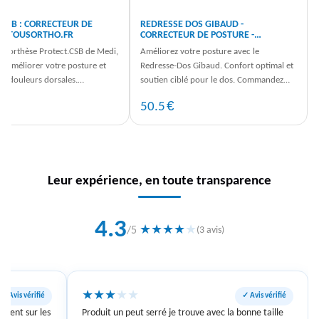
.CSB : CORRECTEUR DE
REDRESSE DOS GIBAUD -
 - TOUSORTHO.FR
CORRECTEUR DE POSTURE -
TOUSORTHO.FR
 l'orthèse Protect.CSB de Medi,
Améliorez votre posture avec le
ur améliorer votre posture et
Redresse-Dos Gibaud. Confort optimal et
es douleurs dorsales.
soutien ciblé pour le dos. Commandez
 dès maintenant sur ...
dès maintenant sur TousOrtho.fr.
€
€
50.5
Leur expérience, en toute transparence
4.3
★
★
★
★
★
/5
(3 avis)
★
★
★
★
★
✓ Avis vérifié
✓ Avis vérifié
vident sur les
Produit un peut serré je trouve avec la bonne taille