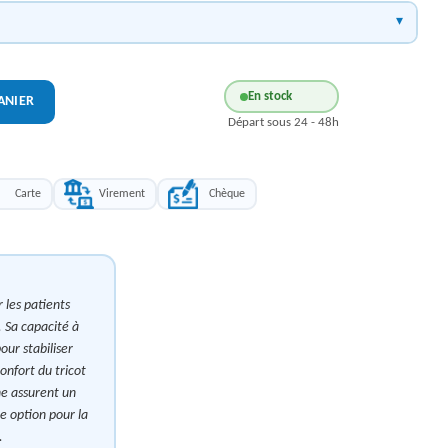
En stock
ANIER
Départ sous 24 - 48h
Carte
Virement
Chèque
 les patients
. Sa capacité à
our stabiliser
onfort du tricot
one assurent un
e option pour la
.