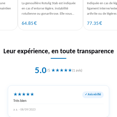
ROTULIENNE
 une
La genouillère Rotulig Stab est indiquée
Indiquée en cas de lé
maintien
en cas d'entorse légère, instabilité
ligament interne/exte
rotulienne ou gonarthrose. Elle vous
arthrite ou de légères 
ur un
apporte sécurité et confort.
générales. S'ouvre ent
€
€
64.85
77.35
Leur expérience, en toute transparence
5.0
★
★
★
★
★
/5
(1 avis)
★
★
★
★
★
✓ Avis vérifié
Très bien
a a. · 06/09/2023