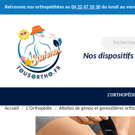
Retrouvez nos orthopédistes au
04 22 47 10 30
du lundi au ven
Nos dispositifs
L'ORTHOPÉDI
Accueil
L'Orthopédie
Attelles de genou et genouillères orth