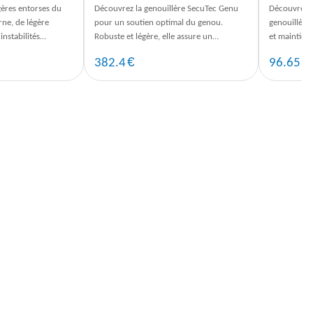
gères entorses du
Découvrez la genouillère SecuTec Genu
Découvrez l
rne, de légère
pour un soutien optimal du genou.
genouillère 
instabilités
Robuste et légère, elle assure un
et maintien
ièrement, 7 ...
mouvement guidé en toute sécurité.
Commandez 
€
€
382.4
96.65