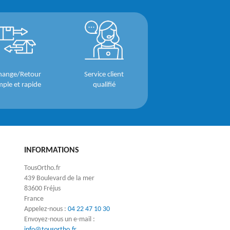
hange/Retour
Service client
mple et rapide
qualifié
INFORMATIONS
TousOrtho.fr
439 Boulevard de la mer
83600 Fréjus
France
Appelez-nous :
04 22 47 10 30
Envoyez-nous un e-mail :
info@tousortho.fr