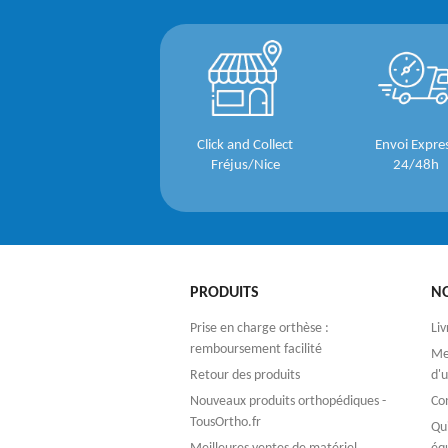
Click and Collect
Envoi Expre
Fréjus/Nice
24/48h
PRODUITS
N
Prise en charge orthèse :
Liv
remboursement facilité
Men
Retour des produits
d'u
Nouveaux produits orthopédiques -
Co
TousOrtho.fr
Qu