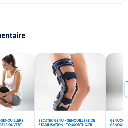
mentaire
 GENOUILLÈRE
SECUTEC GENU - GENOUILLÈRE DE
GENUCARE 
DÈLE OUVERT
STABILISATION - TOUSORTHO.FR
GENOUILL