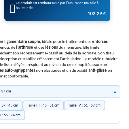
Ce produit est remboursable par l'assurance maladie à
hauteur de :
102.29 €
re ligamentaire
souple
, idéale pour le traitement des
entorses
enou, de
l’arthrose
et des
lésions
du ménisque. Elle limite
chant son redressement excessif au-delà de la normale. Son tissu
ioception et stabilise efficacement l’articulation. Le modèle tubulaire
et le tissu allégé et respirant au niveau du creux poplité assure un
es auto-agrippantes
non élastiques et un dispositif
anti-glisse
en
ûr et confortable.
 - 37 cm
 : 37 - 45 cm
Taille III : 45 - 51 cm
Taille IV : 51 - 57 cm
I : 65 - 74 cm