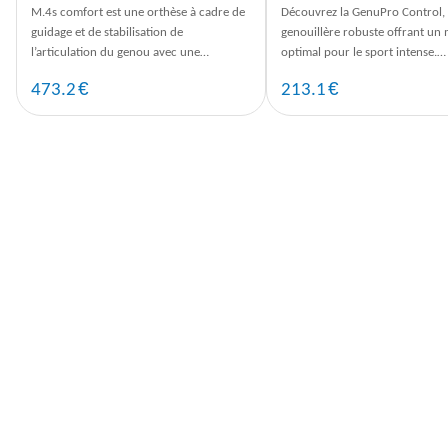
M.4s comfort est une orthèse à cadre de
Découvrez la GenuPro Control,
guidage et de stabilisation de
genouillère robuste offrant un 
l’articulation du genou avec une
optimal pour le sport intense.
limitation de l’extension et de la flexion.
Commandez dès maintenant po
€
€
473.2
213.1
confort ...