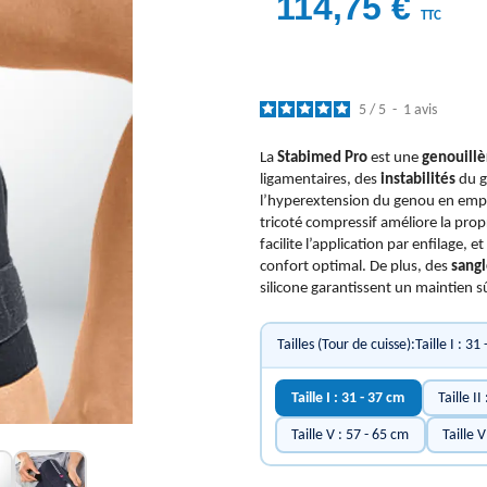
114,75 €
TTC
5
/
5
-
1
avis
La
Stabimed Pro
est une
genouillè
ligamentaires, des
instabilités
du g
l’hyperextension du genou en empê
tricoté compressif améliore la propr
facilite l’application par enfilage, 
confort optimal. De plus, des
sangl
silicone garantissent un maintien s
Tailles (Tour de cuisse):Taille I : 31
Taille I : 31 - 37 cm
Taille II
Taille V : 57 - 65 cm
Taille V