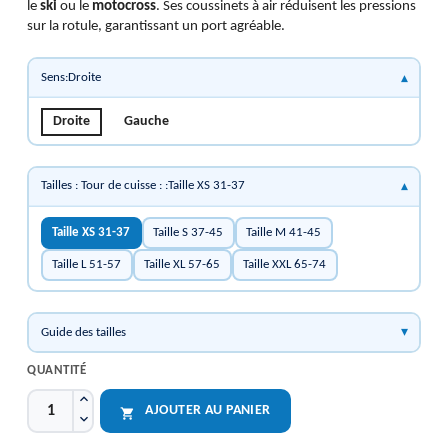
le
ski
ou le
motocross
. Ses coussinets à air réduisent les pressions
sur la rotule, garantissant un port agréable.
Sens:Droite
Droite
Gauche
Tailles : Tour de cuisse : :Taille XS 31-37
Taille XS 31-37
Taille S 37-45
Taille M 41-45
Taille L 51-57
Taille XL 57-65
Taille XXL 65-74
Guide des tailles
QUANTITÉ
AJOUTER AU PANIER
