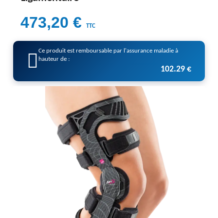
473,20 €
TTC
Ce produit est remboursable par l'assurance maladie à
hauteur de :
102.29 €