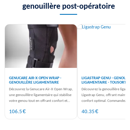
genouillère post-opératoire
GENUCARE AIR-X OPEN WRAP -
LIGASTRAP GENU - GENOUIL
GENOUILLÈRE LIGAMENTAIRE
LIGAMENTAIRE - TOUSORTH
Découvrez la Genucare Air-X Open Wrap,
Découvrez la genouillère ligame
une genouillère ligamentaire qui stabilise
Ligastrap Genu, offrant maintie
votre genou tout en offrant confort et
confort optimal. Commandez d
liberté de mouvement.
maintenant et profitez d'une livr
€
€
106.5
40.35