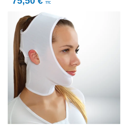
75,50 €
TTC