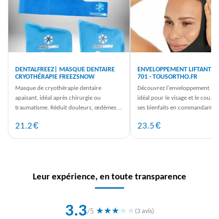
DENTALFREEZ| MASQUE DENTAIRE
ENVELOPPEMENT LIFTANT V
CRYOTHÉRAPIE FREEZSNOW
701 - TOUSORTHO.FR
Masque de cryothérapie dentaire
Découvrez l'enveloppement lift
apaisant, idéal après chirurgie ou
idéal pour le visage et le cou. P
traumatisme. Réduit douleurs, œdèmes et
ses bienfaits en commandant d
inflammations. Technologie Freezsnow®.
maintenant sur TousOrtho.fr.
€
€
21.2
23.5
Leur expérience, en toute transparence
3.3
★
★
★
★
★
/5
(3 avis)