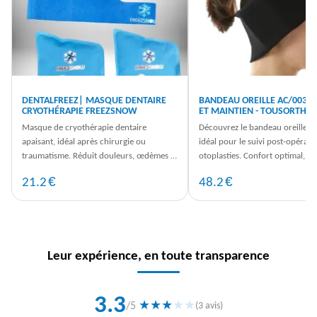
DENTALFREEZ| MASQUE DENTAIRE
BANDEAU OREILLE AC/003 -
CRYOTHÉRAPIE FREEZSNOW
ET MAINTIEN - TOUSORTHO.
Masque de cryothérapie dentaire
Découvrez le bandeau oreille A
apaisant, idéal après chirurgie ou
idéal pour le suivi post-opérato
traumatisme. Réduit douleurs, œdèmes et
otoplasties. Confort optimal, re
inflammations. Technologie Freezsnow®.
antibactérien. Commandez
€
€
21.2
48.2
Leur expérience, en toute transparence
3.3
★
★
★
★
★
/5
(3 avis)