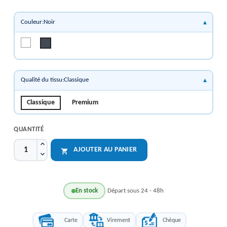
Couleur:Noir
Blanc
Noir
Qualité du tissu:Classique
Classique
Premium
QUANTITÉ
AJOUTER AU PANIER

En stock
Départ sous 24 - 48h
Carte
Virement
Chèque