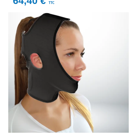
64,40 €
TTC