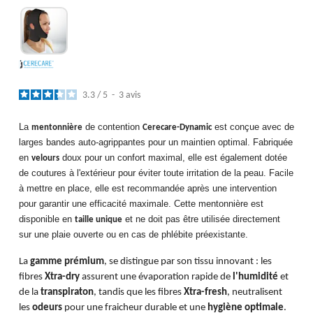
3.3
/
5
-
3
avis
La
de contention
est conçue avec de
mentonnière
Cerecare-Dynamic
larges bandes auto-agrippantes pour un maintien optimal. Fabriquée
en
doux pour un confort maximal, elle est également dotée
velours
de coutures à l'extérieur pour éviter toute irritation de la peau. Facile
à mettre en place, elle est recommandée après une intervention
pour garantir une efficacité maximale. Cette mentonnière est
disponible en
et ne doit pas être utilisée directement
taille unique
sur une plaie ouverte ou en cas de phlébite préexistante.
La
gamme prémium
, se distingue par son tissu innovant : les
fibres
Xtra-dry
assurent une évaporation rapide de
l'humidité
et
de la
transpiraton
, tandis que les fibres
Xtra-fresh
, neutralisent
les
odeurs
pour une fraicheur durable et une
hygiène optimale
.