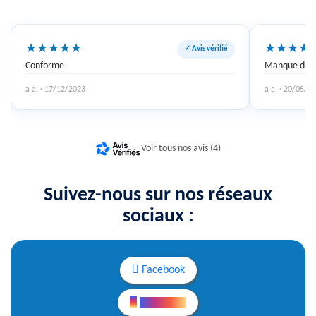
★
★
★
★
★
★
★
★
★
✓ Avis vérifié
Conforme
Manque de re
a a. · 17/12/2023
a a. · 20/05/2
Voir tous nos avis (4)
Suivez-nous sur nos réseaux
sociaux :
Facebook
Instagram