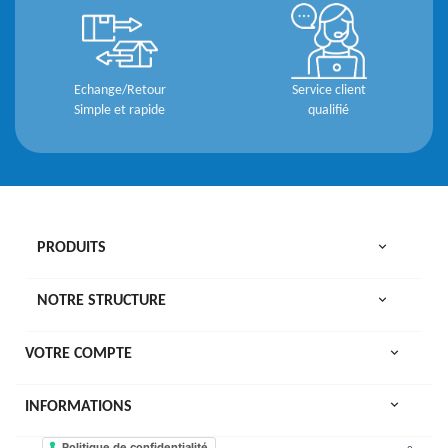
Echange/Retour
Service client
Simple et rapide
qualifié

PRODUITS

NOTRE STRUCTURE

VOTRE COMPTE
keyboard_arrow_down
INFORMATIONS
Politique de confidentialité