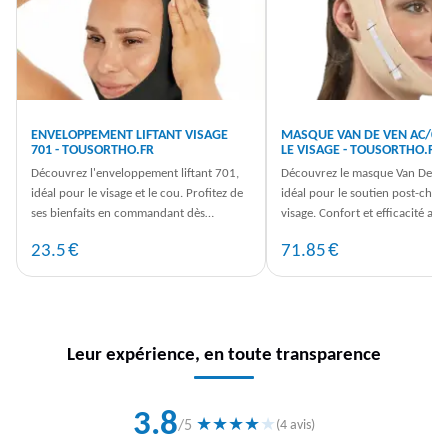
ENVELOPPEMENT LIFTANT VISAGE
MASQUE VAN DE VEN AC/01
701 - TOUSORTHO.FR
LE VISAGE - TOUSORTHO.FR
Découvrez l'enveloppement liftant 701,
Découvrez le masque Van De V
idéal pour le visage et le cou. Profitez de
idéal pour le soutien post-chiru
ses bienfaits en commandant dès
visage. Confort et efficacité au 
maintenant sur TousOrtho.fr.
vous. Commandez dès ...
€
€
23.5
71.85
Leur expérience, en toute transparence
3.8
★
★
★
★
★
/5
(4 avis)