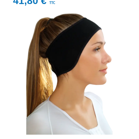
41,80 €
TTC