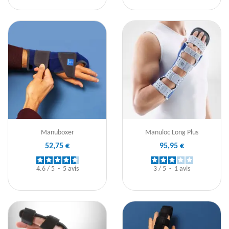
Manuboxer
Manuloc Long Plus
52,75 €
95,95 €
4.6
/
5
-
5
avis
3
/
5
-
1
avis