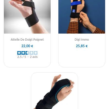
Attelle De Doigt Poignet
Digi Immo
22,00 €
25,85 €
2.5
/
5
-
2
avis