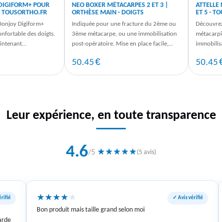
 DIGIFORM+ POUR
NEO BOXER MÉTACARPES 2 ET 3 |
ATTELLE
- TOUSORTHO.FR
ORTHÈSE MAIN - DOIGTS
ET 5 - 
 Donjoy Digiform+
Indiquée pour une fracture du 2ème ou
Découvrez
onfortable des doigts.
3ème métacarpe, ou une immobilisation
métacarpie
intenant
post-opératoire. Mise en place facile,
immobilis
rofitez d'une ...
respirante et confortable.
maintenan
€
50.45
50.45
Leur expérience, en toute transparence
4.6
★
★
★
★
★
/5
(5 avis)
★
★
★
★
★
rifié
✓ Avis vérifié
Bon produit mais taille grand selon moi
arde