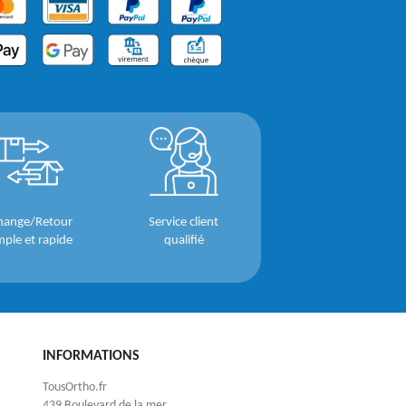
hange/Retour
Service client
mple et rapide
qualifié
INFORMATIONS
TousOrtho.fr
439 Boulevard de la mer