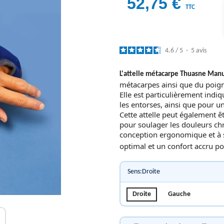
52,75 €
TTC
4.6
/
5
-
5
avis
L'attelle métacarpe Thuasne Man
métacarpes ainsi que du poign
Elle est particulièrement indi
les entorses, ainsi que pour 
Cette attelle peut également êt
pour soulager les douleurs chr
conception ergonomique et à s
optimal et un confort accru po
Sens:Droite
Droite
Gauche