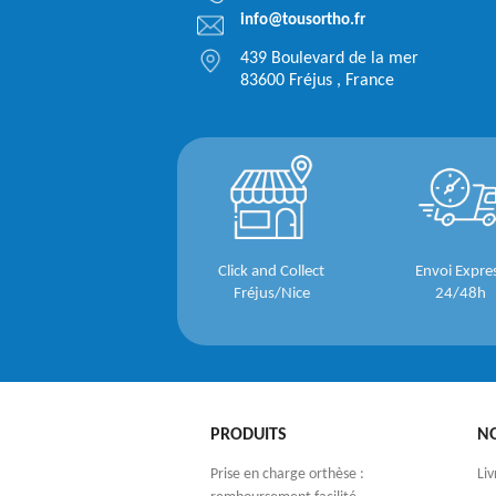
info@tousortho.fr
439 Boulevard de la mer
83600 Fréjus , France
Click and Collect
Envoi Expre
Fréjus/Nice
24/48h
PRODUITS
N
Prise en charge orthèse :
Liv