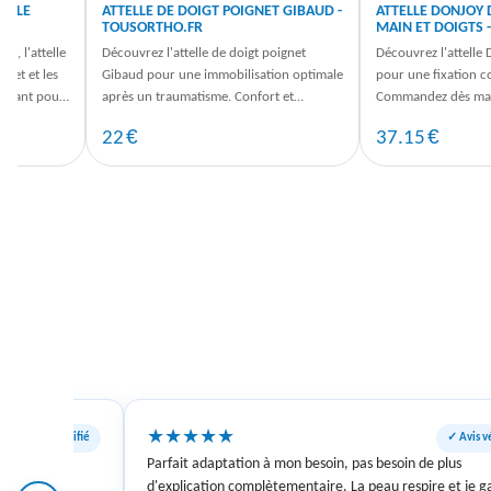
TELLE
ATTELLE DE DOIGT POIGNET GIBAUD -
ATTELLE DONJOY
TOUSORTHO.FR
MAIN ET DOIGTS 
s, l'attelle
Découvrez l'attelle de doigt poignet
Découvrez l'attelle
gnet et les
Gibaud pour une immobilisation optimale
pour une fixation c
tenant pour
après un traumatisme. Confort et
Commandez dès ma
efficacité pour votre rééducation.
surTousOrtho.fr et p
€
€
22
37.15
★
★
★
★
★
✓ Avis vérifié
✓ Avis vé
Parfait adaptation à mon besoin, pas besoin de plus
d'explication complètementaire. La peau respire et je g