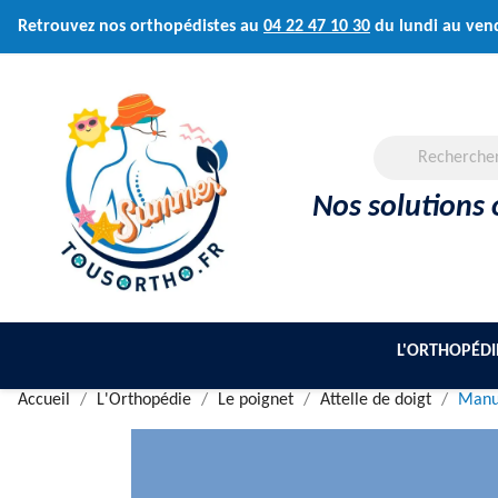
Retrouvez nos orthopédistes au
04 22 47 10 30
du lundi au ven
Nos solutions 
L'ORTHOPÉDI
Accueil
L'Orthopédie
Le poignet
Attelle de doigt
Manu