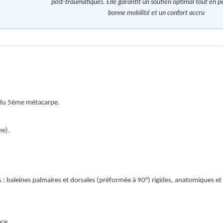
post-traumatiques. Elle garantit un soutien optimal tout en 
bonne mobilité et un confort accru
 du 5ème métacarpe.
me).
 baleines palmaires et dorsales (préformée à 90°) rigides, anatomiques e
ace.