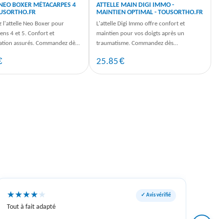
 NEO BOXER MÉTACARPES 4
ATTELLE MAIN DIGI IMMO -
TOUSORTHO.FR
MAINTIEN OPTIMAL - TOUSORTHO.FR
 l'attelle Neo Boxer pour
L'attelle Digi Immo offre confort et
ns 4 et 5. Confort et
maintien pour vos doigts après un
ation assurés. Commandez dès
traumatisme. Commandez dès
t pour un maintien optimal.
maintenant pour un ajustement précis et
€
€
25.85
un usage ...
★
★
★
★
★
✓ Avis vérifié
Tout à fait adapté