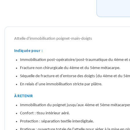
Attelle d'immobilisation poignet-main-doigts
Indiquée pour :
Immobilisation post-opératoire/post-traumatique du 4ème et
Fracture non chirurgicale du 4ème et du 5ème métacarpe.
Séquelle de fracture et d’entorse des doigts (du 4ème et du 5è
En relais d’une immobilisation stricte par plâtre.
À RETENIR
Immobilisation du poignet jusqu’aux 4ème et 5ème métacarpes :
Confort : tissu intérieur aéré.
Protection : séparation textile interdigitale.
Pratique : ouverture totale de l’attelle pour aider à la mise en pl