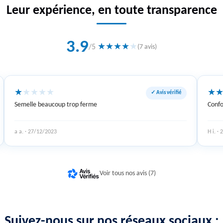
Leur expérience, en toute transparence
3.9
★
★
★
★
★
/5
(7 avis)
★
★
★
★
★
★
✓ Avis vérifié
Semelle beaucoup trop ferme
Confo
a a. · 27/12/2023
H i. ·
Voir tous nos avis (7)
Suivez-nous sur nos réseaux sociaux :