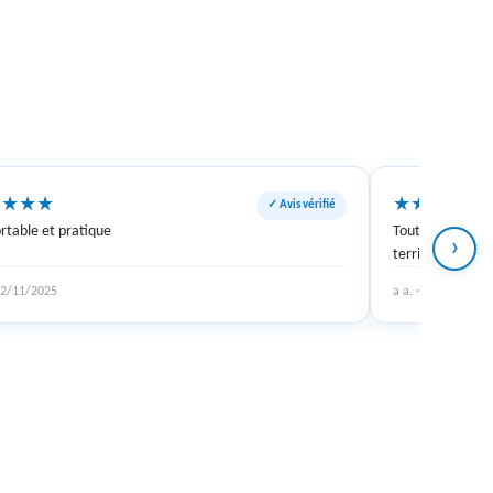
★
★
★
★
★
★
★
★
★
✓ Avis vérifié
rtable et pratique
Tout est niquel 
›
terrible c'était 
 22/11/2025
a a. · 16/05/2023