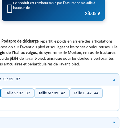
Ce produit est remboursable par l'assurance maladie à
hauteur de :
28.05 €
 Podapro de décharge
répartit le poids en arrière des articulations
pression sur l’avant du pied et soulageant les zones douloureuses. Elle
gie de l’hallux valgus
, du syndrome de
Morton
, en cas de
fractures
ou de
plaie
de l’avant-pied, ainsi que pour les douleurs perforantes
s articulaires et périarticulaires de l’avant-pied.
e-XS : 35 - 37
Taille S : 37 - 39
Taille M : 39 - 42
Taille L : 42 - 44