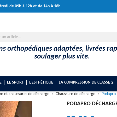
dredi de 09h à 12h et de 14h à 18h.
ons orthopédiques adaptées, livrées r
soulager plus vite.
E
LE SPORT
L'ESTHÉTIQUE
LA COMPRESSION DE CLASSE 2
che et chaussures de décharge
Chaussure de décharge
Podapro 
PODAPRO DÉCHARGE 