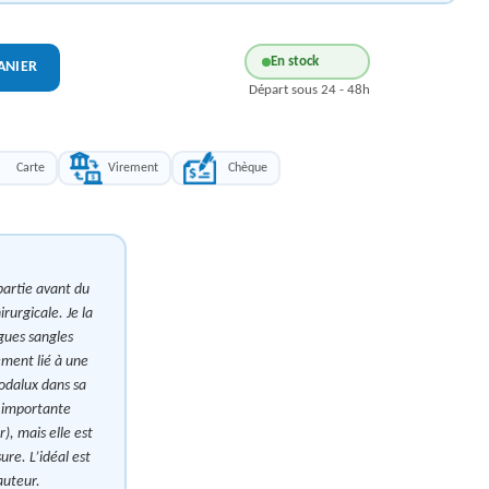
En stock
ANIER
Départ sous 24 - 48h
Carte
Virement
Chèque
partie avant du
irurgicale. Je la
gues sangles
ement lié à une
Podalux dans sa
s importante
), mais elle est
ure. L’idéal est
auteur.