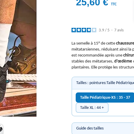
25,60 €
TTC
3.9
/
5
-
7
avis
La semelle à 15° de cette
chaussure
métatarsiennes, réduisant ainsi la 
est recommandée après une
chirur
stables des métatarses,
d’œdème
plantaires. Elle protège les structure
Tailles : pointures:Taille Pédiatriqu
Taille Pédiatrique-XS : 35 - 37
Taille XL : 44 +
Guide des tailles