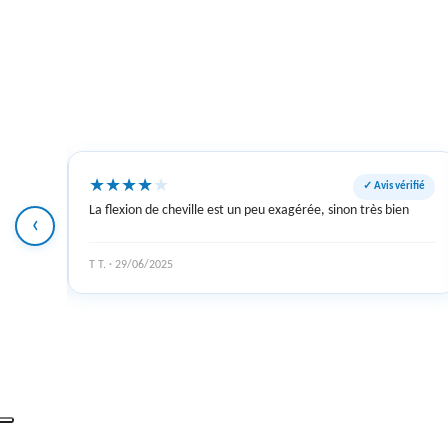
★
★
★
★
★
s vérifié
✓ Avis vérifié
La flexion de cheville est un peu exagérée, sinon très bien
‹
T T. · 29/06/2025