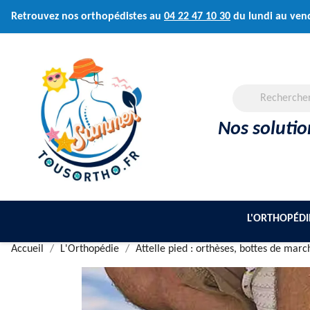
Retrouvez nos orthopédistes au
04 22 47 10 30
du lundi au ven
Nos soluti
L'ORTHOPÉDI
Accueil
L'Orthopédie
Attelle pied : orthèses, bottes de mar