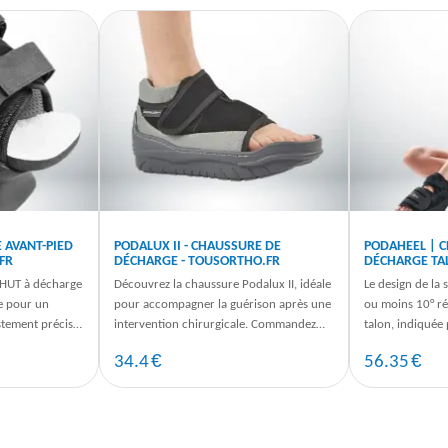
 AVANT-PIED
PODALUX II - CHAUSSURE DE
PODAHEEL | 
FR
DÉCHARGE - TOUSORTHO.FR
DÉCHARGE TA
CHUT à décharge
Découvrez la chaussure Podalux II, idéale
Le design de la 
e pour un
pour accompagner la guérison après une
ou moins 10° réd
stement précis.
intervention chirurgicale. Commandez
talon, indiquée 
 sur ...
dès maintenant pour un maintien
calcanéenne, esc
€
€
34.4
56.35