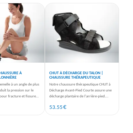
CHAUSSURE À
CHUT À DÉCHARGE DU TALON |
LONNIÈRE
CHAUSSURE THÉRAPEUTIQUE
semelle à un angle de plus
Notre chaussure thérapeutique CHUT à
uit la pression sur le
Décharge Avant-Pied Courte assure une
pour fracture et fissure
décharge plantaire de l'arrière-pied.
arre ...
Modèle mixte, disponible en 4 ...
€
53.55