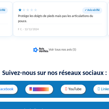
★
★
★
★
★
rifié
✓ Avis vérifié
Protège les doigts de pieds mais pas les articulations du
pouce.
F C. · 12/12/2024
Voir tous nos avis (5)
Suivez-nous sur nos réseaux sociaux :
Facebook
Instagram
YouTube
Link