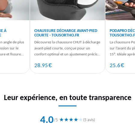
E À
CHAUSSURE DÉCHARGE AVANT-PIED
PODAPRO DÉCH
E
COURTE - TOUSORTHO.FR
TOUSORTHO.
un angle de plus
Découvrez la chaussure CHUT à décharge
La chaussure Po
ssion sur le
avant-pied courte, conçue pour un
sur l’avant du p
ure et fissure
confort optimal et un ajustement précis.
15°. Idéale aprè
Commandez dès maintenant sur ...
commandez dès
€
€
28.95
25.6
Leur expérience, en toute transparence
4.0
★
★
★
★
★
/5
(5 avis)