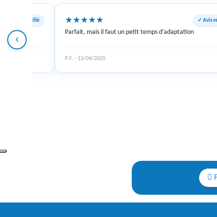
★
★
★
★
★
✓ Avis vérifié
✓ Avis vé
Parfait, mais il faut un petit temps d'adaptation
‹
P F. · 13/04/2025