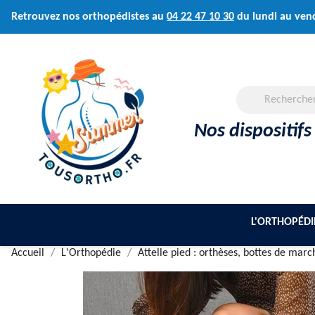
Retrouvez nos orthopédistes au
04 22 47 10 30
du lundi au ven
Nos dispositifs
L'ORTHOPÉDI
Accueil
L'Orthopédie
Attelle pied : orthèses, bottes de mar