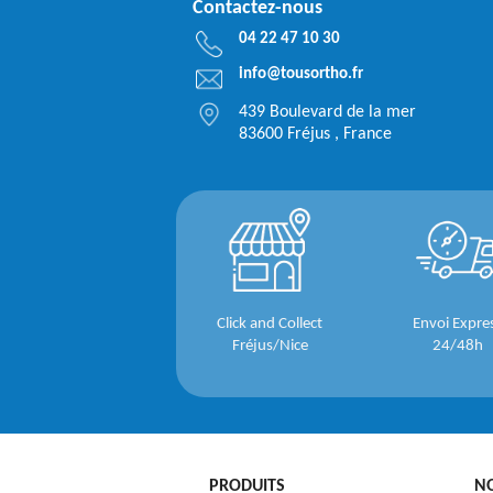
Contactez-nous
04 22 47 10 30
info@tousortho.fr
439 Boulevard de la mer
83600 Fréjus , France
Click and Collect
Envoi Expre
Fréjus/Nice
24/48h
PRODUITS
N