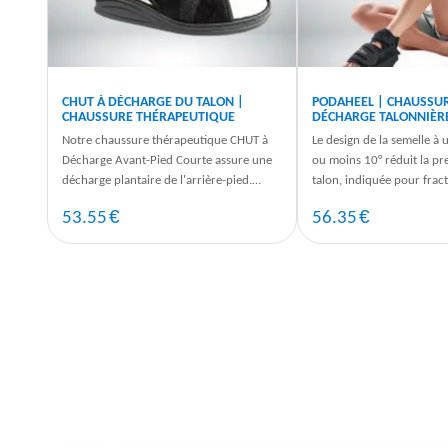
CHUT À DÉCHARGE DU TALON |
PODAHEEL | CHAUSSUR
CHAUSSURE THÉRAPEUTIQUE
DÉCHARGE TALONNIÈR
Notre chaussure thérapeutique CHUT à
Le design de la semelle à 
Décharge Avant-Pied Courte assure une
ou moins 10° réduit la pre
décharge plantaire de l'arrière-pied.
talon, indiquée pour fract
Modèle mixte, disponible en 4 ...
calcanéenne, escarre ...
€
€
53.55
56.35