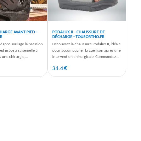
ARGE AVANT-PIED -
PODALUX II - CHAUSSURE DE
FR
DÉCHARGE - TOUSORTHO.FR
dapro soulage la pression
Découvrez la chaussure Podalux II, idéale
ied grâce à sa semelle à
pour accompagner la guérison après une
s une chirurgie,
intervention chirurgicale. Commandez
 maintenant.
dès maintenant pour un maintien
€
34.4