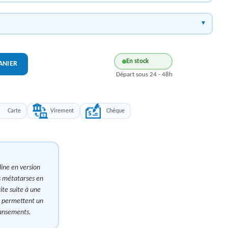
En stock
ANIER
Départ sous 24 - 48h
Carte
Virement
Chèque
line en version
es métatarses en
ite suite à une
ui permettent un
pansements.