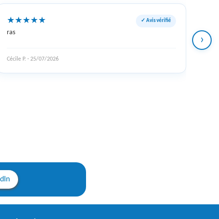
★
★
★
★
★
✓ Avis vérifié
ras
›
Cécile P. · 25/07/2026
edIn