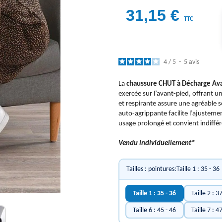
31,15 €
TTC
4
/
5
-
5
avis
La
chaussure CHUT à Décharge Av
exercée sur l’avant-pied, offrant u
et respirante assure une agréable 
auto-agrippante facilite l’ajusteme
usage prolongé et convient indiffé
Vendu individuellement*
Tailles : pointures:Taille 1 : 35 - 36
Taille 1 : 35 - 36
Taille 2 : 3
Taille 6 : 45 - 46
Taille 7 : 4