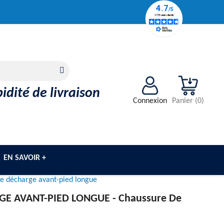
idité de livraison
Connexion
Panier
(
0
)
EN SAVOIR +
e décharge avant-pied longue
E AVANT-PIED LONGUE -
Chaussure De