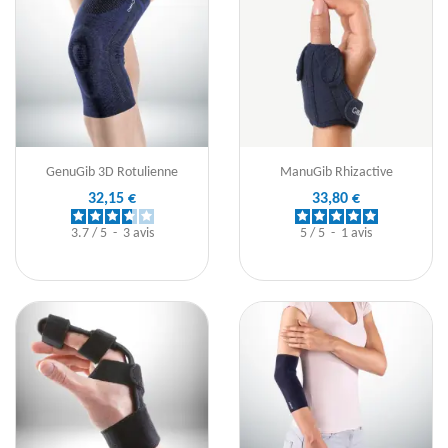
GenuGib 3D Rotulienne
ManuGib Rhizactive
32,15 €
33,80 €
3.7
/
5
-
3
avis
5
/
5
-
1
avis