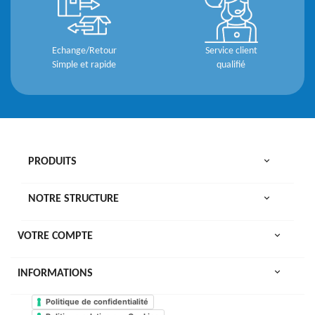
Echange/Retour
Service client
Simple et rapide
qualifié

PRODUITS

NOTRE STRUCTURE

VOTRE COMPTE
keyboard_arrow_down
INFORMATIONS
Politique de confidentialité