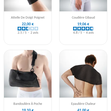
Attelle De Doigt Poignet
Coudière Gibaud
22,00 €
19,06 €
2.5
/
5
-
2
avis
4.8
/
5
-
4
avis
Bandoulière À Poche
Epaulière Chaleur
19,10 €
41,00 €