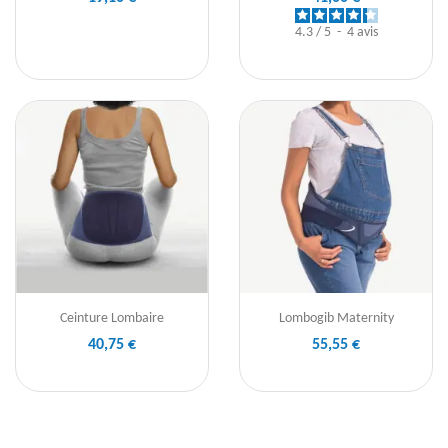
4.3
/
5
-
4
avis
Ceinture Lombaire
Lombogib Maternity
40,75 €
55,55 €