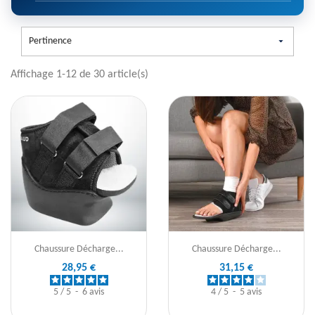
Pertinence

Affichage 1-12 de 30 article(s)
Chaussure Décharge...
Chaussure Décharge...
28,95 €
31,15 €
5
/
5
-
6
avis
4
/
5
-
5
avis