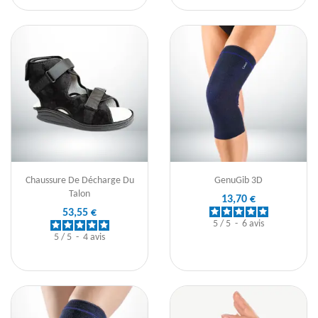
Chaussure De Décharge Du
GenuGib 3D
Talon
13,70 €
53,55 €
5
/
5
-
6
avis
5
/
5
-
4
avis