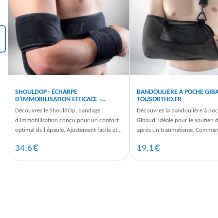
‹
SHOULDOP - ÉCHARPE
BANDOULIÈRE À POCHE GIBA
D'IMMOBILISATION EFFICACE -
TOUSORTHO.FR
TOUSORTHO.FR
Découvrez le ShouldOp, bandage
Découvrez la bandoulière à po
d'immobilisation conçu pour un confort
Gibaud, idéale pour le soutien 
optimal de l'épaule. Ajustement facile et
après un traumatisme. Comman
maintien sûr. Commandez dès ...
maintenant pour un maintien o
€
€
34.6
19.1