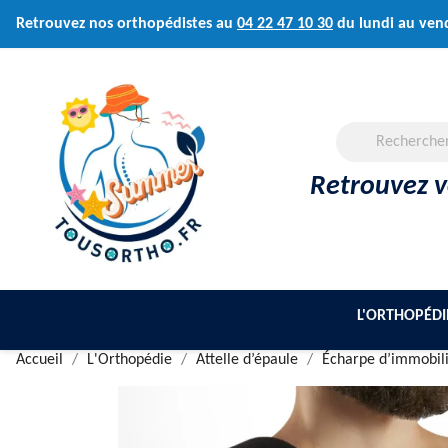
Retrouvez nos orthopédistes au
04 22 47 10 30
du lundi au ven
Retrouvez vo
L'ORTHOPÉDI
Accueil
L'Orthopédie
Attelle d’épaule
Écharpe d’immobili