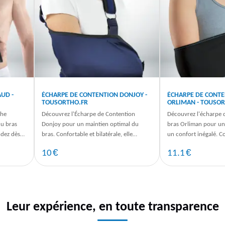
UD -
ÉCHARPE DE CONTENTION DONJOY -
ÉCHARPE DE CONTE
TOUSORTHO.FR
ORLIMAN - TOUSOR
che
Découvrez l'Écharpe de Contention
Découvrez l'écharpe 
du bras
Donjoy pour un maintien optimal du
bras Orliman pour un
dez dès
bras. Confortable et bilatérale, elle
un confort inégalé. 
ptimal.
s'adapte à vos besoins. Dispo sur ...
maintenant sur TousOr
€
€
10
11.1
Leur expérience, en toute transparence