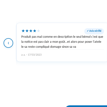
★
★
★
★
★
s vérifié
✓ Avis vérifié
Produit pas mal comme en description le seul bémol c'est que
‹
la notice est pas clair a mon goût..et alors pour poser l'atele
le sa reste compliqué domage sinon sa va
a a. · 17/03/2023