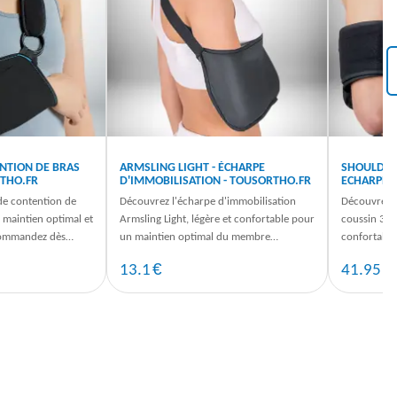
NTION DE BRAS
ARMSLING LIGHT - ÉCHARPE
SHOULDOP 
THO.FR
D'IMMOBILISATION - TOUSORTHO.FR
ECHARPE 
de contention de
Découvrez l'écharpe d'immobilisation
Découvrez 
 maintien optimal et
Armsling Light, légère et confortable pour
coussin 30°
Commandez dès
un maintien optimal du membre
confortable
tho.fr !
supérieur. Commandez sur TousOrtho.fr
membre supé
€
€
13.1
41.95