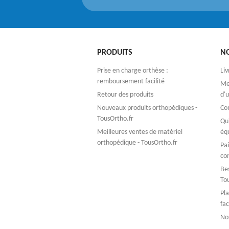
PRODUITS
N
Prise en charge orthèse :
Liv
remboursement facilité
Men
Retour des produits
d'u
Nouveaux produits orthopédiques -
Co
TousOrtho.fr
Qu
Meilleures ventes de matériel
éq
orthopédique - TousOrtho.fr
Pa
co
Bes
To
Pla
fac
No