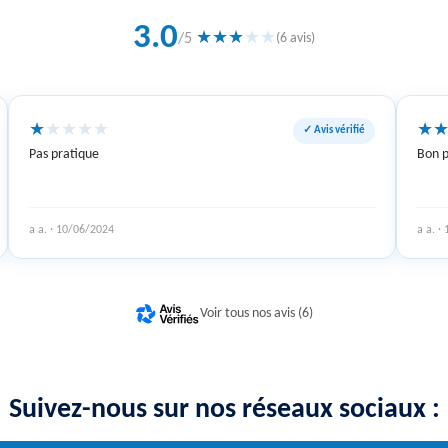
3.0
★
★
★
★
★
/5
(6 avis)
★
★
★
★
★
★
✓ Avis vérifié
Pas pratique
Bon p
a a. · 10/06/2024
a a. ·
Voir tous nos avis (6)
Suivez-nous sur nos réseaux sociaux :