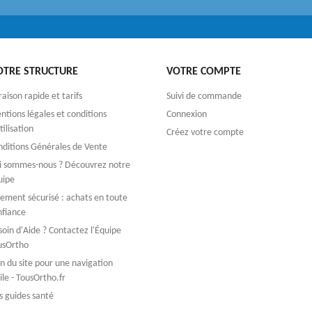
OTRE STRUCTURE
VOTRE COMPTE
raison rapide et tarifs
Suivi de commande
tions légales et conditions
Connexion
tilisation
Créez votre compte
nditions Générales de Vente
i sommes-nous ? Découvrez notre
uipe
iement sécurisé : achats en toute
nfiance
oin d'Aide ? Contactez l'Équipe
usOrtho
n du site pour une navigation
ile - TousOrtho.fr
s guides santé