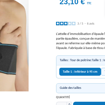
23,10 €
TTC
3
/
5
-
6
avis
L’attelle d’immobilisation d’épaule
partie épaulière, conçue de manièr
avant se referme sur elle-même po
l’épaule. Fabriquée à base de tissu 
Tailles : Tour de poitrine:Taille 1 :
Taille 1 : Inférieur à 95 cm
Guide des tailles
QUANTITÉ