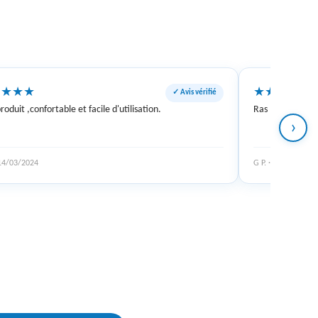
★
★
★
★
★
★
★
★
★
✓ Avis vérifié
roduit ,confortable et facile d'utilisation.
Ras
›
 14/03/2024
G P. · 20/11/2024