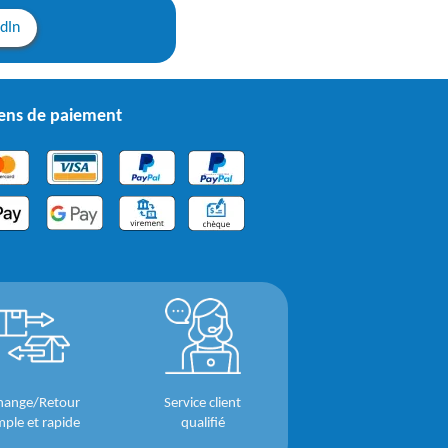
edIn
ns de paiement
hange/Retour
Service client
mple et rapide
qualifié