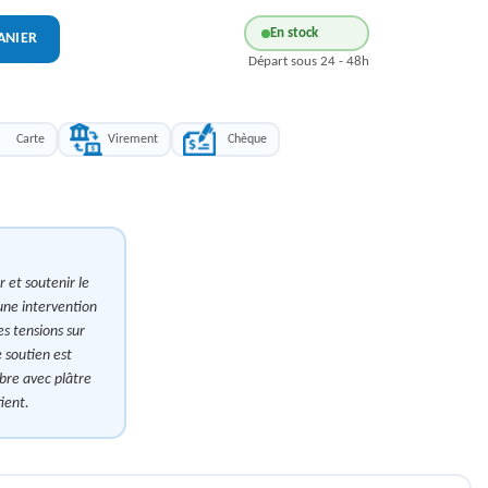
En stock
ANIER
Départ sous 24 - 48h
Carte
Virement
Chèque
r et soutenir le
ne intervention
es tensions sur
e soutien est
re avec plâtre
ient.