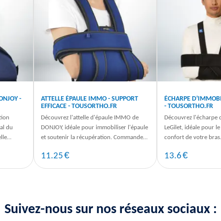
ONJOY -
ATTELLE ÉPAULE IMMO - SUPPORT
ÉCHARPE D'IMMOBI
EFFICACE - TOUSORTHO.FR
- TOUSORTHO.FR
tion
Découvrez l'attelle d'épaule IMMO de
Découvrez l'écharpe 
al du
DONJOY, idéale pour immobiliser l'épaule
LeGilet, idéale pour le
lle
et soutenir la récupération. Commandez
confort de votre bra
 ...
dès maintenant sur TousOrtho.fr.
maintenant pour une l
€
€
11.25
13.6
Suivez-nous sur nos réseaux sociaux :