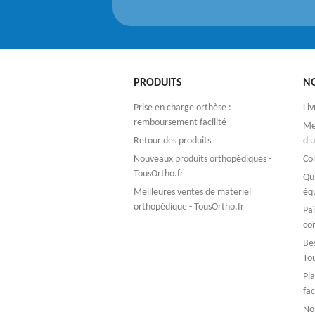
PRODUITS
N
Prise en charge orthèse :
Liv
remboursement facilité
Men
Retour des produits
d'u
Nouveaux produits orthopédiques -
Co
TousOrtho.fr
Qu
Meilleures ventes de matériel
éq
orthopédique - TousOrtho.fr
Pa
co
Bes
To
Pla
fac
No