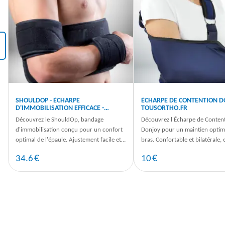
‹
SHOULDOP - ÉCHARPE
ÉCHARPE DE CONTENTION D
D'IMMOBILISATION EFFICACE -
TOUSORTHO.FR
TOUSORTHO.FR
Découvrez le ShouldOp, bandage
Découvrez l'Écharpe de Conten
d'immobilisation conçu pour un confort
Donjoy pour un maintien optim
optimal de l'épaule. Ajustement facile et
bras. Confortable et bilatérale, e
maintien sûr. Commandez dès ...
s'adapte à vos besoins. Dispo sur
€
€
34.6
10