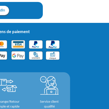
edIn
ns de paiement
hange/Retour
Service client
mple et rapide
qualifié