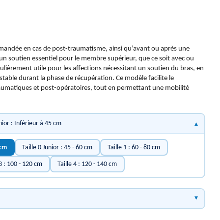
andée en cas de post-traumatisme, ainsi qu’avant ou après une
re un soutien essentiel pour le membre supérieur, que ce soit avec ou
ticulièrement utile pour les affections nécessitant un soutien du bras, en
stable durant la phase de récupération. Ce modèle facilite le
umatiques et post-opératoires, tout en permettant une mobilité
nior : Inférieur à 45 cm
 cm
Taille 0 Junior : 45 - 60 cm
Taille 1 : 60 - 80 cm
 3 : 100 - 120 cm
Taille 4 : 120 - 140 cm