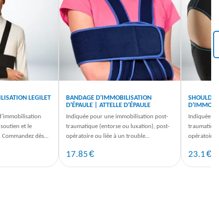
LISATION LEGILET
BANDAGE D'IMMOBILISATION
SHOULD'R 
D'ÉPAULE | ATTELLE D'ÉPAULE
D'IMMOBIL
d'immobilisation
Indiquée pour une immobilisation post-
Indiquée po
 soutien et le
traumatique (entorse ou luxation), post-
traumatique
s. Commandez dès
opératoire ou liée à un trouble
opératoire o
ivraison rapide.
neurologique : paralysie, hémiplégie.
neurologique
€
€
17.85
23.1