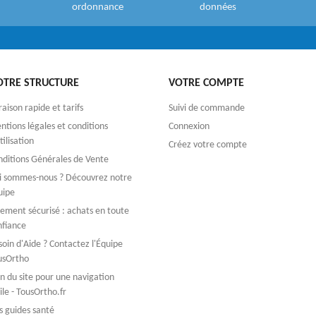
ordonnance
données
OTRE STRUCTURE
VOTRE COMPTE
raison rapide et tarifs
Suivi de commande
tions légales et conditions
Connexion
tilisation
Créez votre compte
nditions Générales de Vente
i sommes-nous ? Découvrez notre
uipe
iement sécurisé : achats en toute
nfiance
oin d'Aide ? Contactez l'Équipe
usOrtho
n du site pour une navigation
ile - TousOrtho.fr
s guides santé