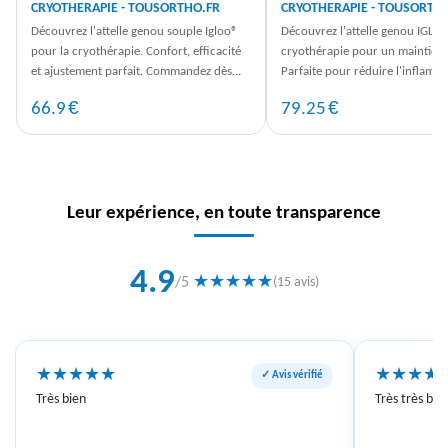
CRYOTHERAPIE - TOUSORTHO.FR
CRYOTHERAPIE - TOUSORTH
Découvrez l'attelle genou souple Igloo®
Découvrez l'attelle genou IGLO
pour la cryothérapie. Confort, efficacité
cryothérapie pour un maintien 
et ajustement parfait. Commandez dès
Parfaite pour réduire l'inflamm
maintenant sur TousOrtho.fr.
favoriser la récupération. Co
€
€
66.9
79.25
Leur expérience, en toute transparence
4.9
★
★
★
★
★
/5
(15 avis)
★
★
★
★
★
★
★
★
★
✓ Avis vérifié
Très bien
Très très bie