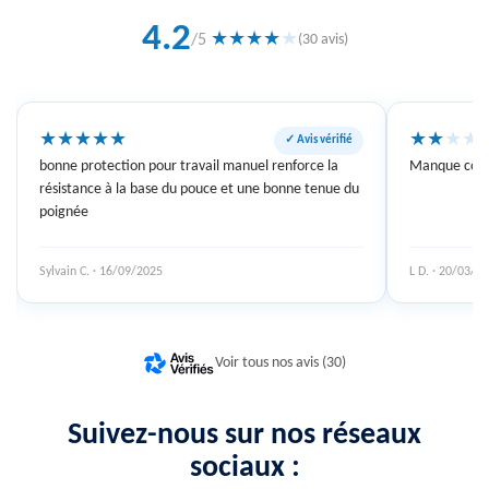
4.2
★
★
★
★
★
/5
(30 avis)
★
★
★
★
★
★
★
★
★
✓ Avis vérifié
bonne protection pour travail manuel renforce la
Manque côté
résistance à la base du pouce et une bonne tenue du
poignée
Sylvain C. · 16/09/2025
L D. · 20/03/2
Voir tous nos avis (30)
Suivez-nous sur nos réseaux
sociaux :