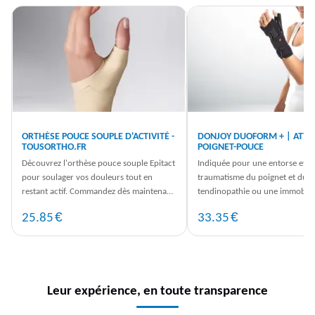
ORTHÈSE POUCE SOUPLE D'ACTIVITÉ -
DONJOY DUOFORM + | ATTE
TOUSORTHO.FR
POIGNET-POUCE
Découvrez l'orthèse pouce souple Epitact
Indiquée pour une entorse et u
pour soulager vos douleurs tout en
traumatisme du poignet et du 
restant actif. Commandez dès maintenant
tendinopathie ou une immobilis
pour un maintien optimal.
et/ou post-opératoire. Modèle .
€
€
25.85
33.35
Leur expérience, en toute transparence