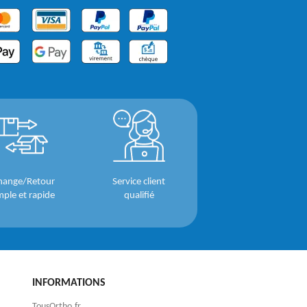
hange/Retour
Service client
mple et rapide
qualifié
INFORMATIONS
TousOrtho.fr