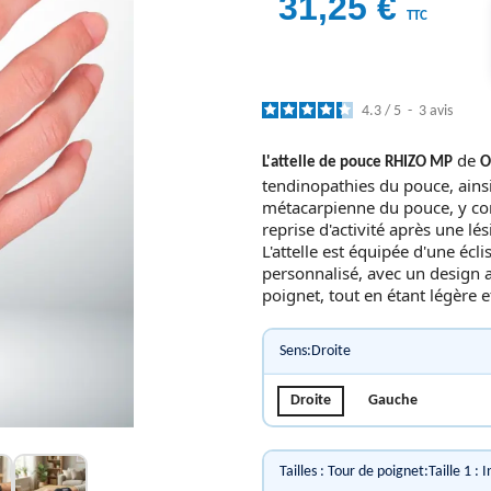
31,25 €
TTC
4.3
/
5
-
3
avis
de
L'attelle de pouce RHIZO MP
O
tendinopathies du pouce, ainsi 
métacarpienne du pouce, y com
reprise d'activité après une l
L'attelle est équipée d'une é
personnalisé, avec un design 
poignet, tout en étant légère e
Sens:Droite
Droite
Gauche
Tailles : Tour de poignet:Taille 1 : 