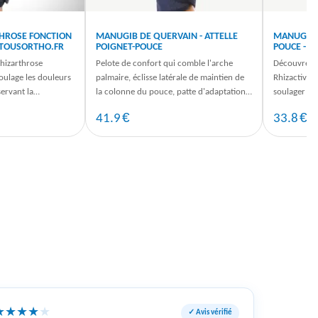
HROSE FONCTION
MANUGIB DE QUERVAIN - ATTELLE
MANUGIB R
- TOUSORTHO.FR
POIGNET-POUCE
POUCE - 
hizarthrose
Pelote de confort qui comble l'arche
Découvrez 
soulage les douleurs
palmaire, éclisse latérale de maintien de
Rhizactive, 
ervant la
la colonne du pouce, patte d'adaptation
soulager le
ez dès maintenant
(du poignet et du pouce).
confort. C
€
€
41.9
33.8
★
★
★
★
★
✓ Avis vérifié