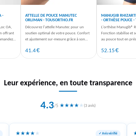
 -
ATTELLE DE POUCE MANUTEC
MANUGIB RHIZART
ORLIMAN - TOUSORTHO.FR
- ORTHÈSE POUCE 
oLoc OA,
Découvrez l'attelle Manutec pour un
L'orthèse Manugib® R
en offrant
soutien optimal de votre pouce. Confort
Fonction stabilise et 
ommandez
et ajustement sur-mesure grâce à son
au pouce tout en prés
design innovant. Commandez dès ...
préhension. Command
€
€
41.4
52.15
sur
Leur expérience, en toute transparence
4.3
★
★
★
★
★
/5
(3 avis)
★
★
★
★
★
✓ Avis vérifié