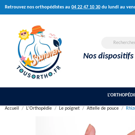
Retrouvez nos orthopédistes au
04 22 47 10 30
du lundi au ven
Nos dispositifs
L'ORTHOPÉDI
Accueil
L'Orthopédie
Le poignet
Attelle de pouce
Rhi