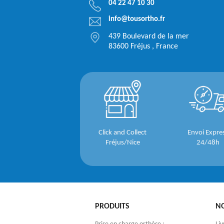
04 22 47 10 30
info@tousortho.fr
439 Boulevard de la mer
83600 Fréjus , France
Click and Collect
Envoi Expre
Fréjus/Nice
24/48h
PRODUITS
N