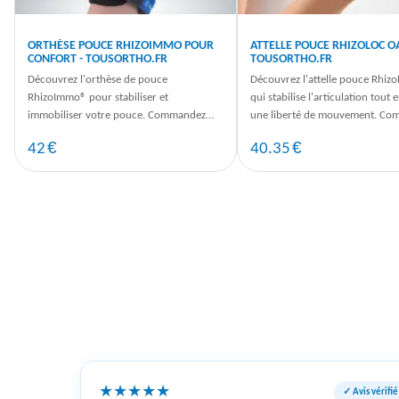
ORTHÈSE POUCE RHIZOIMMO POUR
ATTELLE POUCE RHIZOLOC OA
CONFORT - TOUSORTHO.FR
TOUSORTHO.FR
Découvrez l'orthèse de pouce
Découvrez l'attelle pouce Rhiz
RhizoImmo® pour stabiliser et
qui stabilise l'articulation tout 
immobiliser votre pouce. Commandez
une liberté de mouvement. C
dès maintenant pour un soutien efficace
dès maintenant sur ...
€
€
42
40.35
au quotidien.
★
★
★
★
★
✓ Avis vérifié