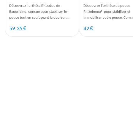
Découvrez l'orthèse RhizoLoc de
Découvrez l'orthèse de pouce
Bauerfeind, conçue pour stabiliser le
RhizoImmo® pour stabiliser et
pouce tout en soulageant la douleur.
immobiliser votre pouce. Com
Commandez dès maintenant sur
dès maintenant pour un soutien
€
€
59.35
42
TousOrtho.fr
au quotidien.