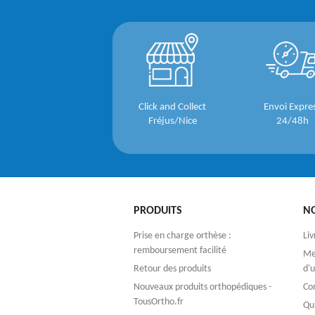
Click and Collect
Envoi Expre
Fréjus/Nice
24/48h
PRODUITS
N
Prise en charge orthèse :
Liv
remboursement facilité
Men
Retour des produits
d'u
Nouveaux produits orthopédiques -
Co
TousOrtho.fr
Qu