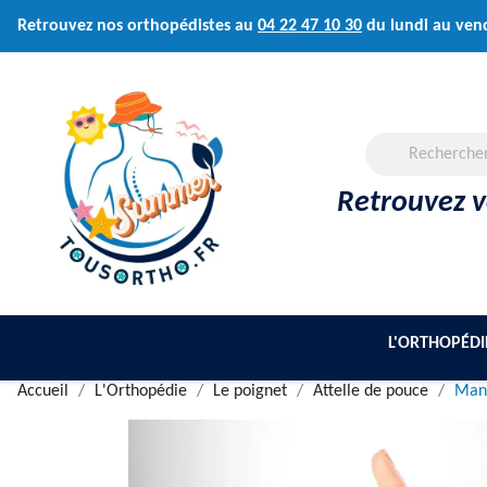
Retrouvez nos orthopédistes au
04 22 47 10 30
du lundi au ven
Retrouvez vo
L'ORTHOPÉDI
Accueil
L'Orthopédie
Le poignet
Attelle de pouce
Manu