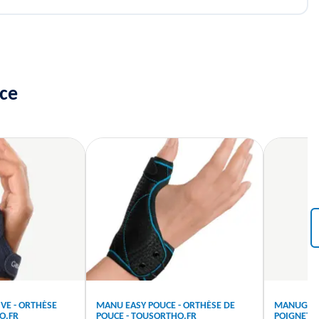
uce
VE - ORTHÈSE
MANU EASY POUCE - ORTHÈSE DE
MANUGIB D
O.FR
POUCE - TOUSORTHO.FR
POIGNET-