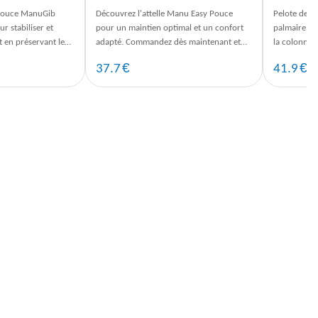
 pouce ManuGib
Découvrez l'attelle Manu Easy Pouce
Pelote de c
r stabiliser et
pour un maintien optimal et un confort
palmaire, éc
t en préservant le
adapté. Commandez dès maintenant et
la colonne 
dès maintenant.
profitez de la livraison rapide.
(du poignet
€
€
37.7
41.9