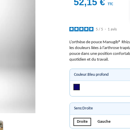
52,15 €
TTC
5
/
5
-
1
avis
L’orthèse de pouce Manugib® Rhiz
les douleurs liées à l’arthrose tra
pouce dans une position confortabl
quotidien et du travail.
Couleur:Bleu profond
Bleu profond
Sens:Droite
Droite
Gauche