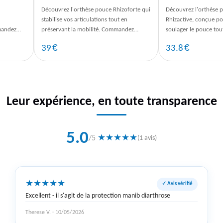
Découvrez l'orthèse pouce Rhizoforte qui
Découvrez l'orthèse
stabilise vos articulations tout en
Rhizactive, conçue pou
mandez
préservant la mobilité. Commandez
soulager le pouce tou
 efficace
maintenant pour un confort optimal.
confort. Commandez 
€
€
39
33.8
Leur expérience, en toute transparence
5.0
★
★
★
★
★
/5
(1 avis)
★
★
★
★
★
✓ Avis vérifié
Excellent - il s'agit de la protection manib diarthrose
Therese V. · 10/05/2026