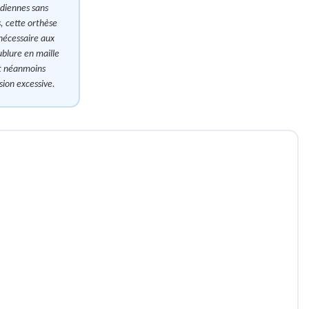
idiennes sans
, cette orthèse
 nécessaire aux
ublure en maille
est néanmoins
sion excessive.