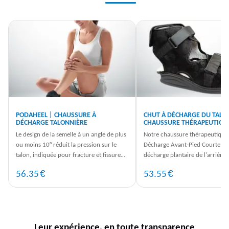
PODAHEEL | CHAUSSURE À
CHUT À DÉCHARGE DU TALO
DÉCHARGE TALONNIÈRE
CHAUSSURE THÉRAPEUTIQU
Le design de la semelle à un angle de plus
Notre chaussure thérapeutique
ou moins 10° réduit la pression sur le
Décharge Avant-Pied Courte as
talon, indiquée pour fracture et fissure
décharge plantaire de l'arrière-
calcanéenne, escarre ...
Modèle mixte, disponible en 4 ..
€
€
56.35
53.55
Leur expérience, en toute transparence