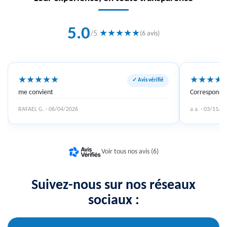
5.0
★
★
★
★
★
/5
(6 avis)
★
★
★
★
★
★
★
★
★
✓ Avis vérifié
me convient
Correspond à
RAFAEL G. · 06/04/2026
a a. · 03/11/2
Voir tous nos avis (6)
Suivez-nous sur nos réseaux
sociaux :