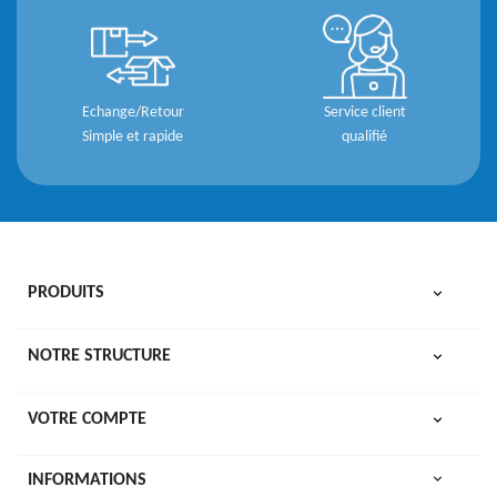
Echange/Retour
Service client
Simple et rapide
qualifié
PRODUITS

NOTRE STRUCTURE

VOTRE COMPTE

keyboard_arrow_down
INFORMATIONS