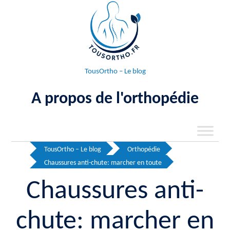
Aller
au
contenu
TousOrtho – Le blog
A propos de l'orthopédie
TousOrtho – Le blog
Orthopédie
Chaussures anti-chute: marcher en toute
Chaussures anti-
chute: marcher en