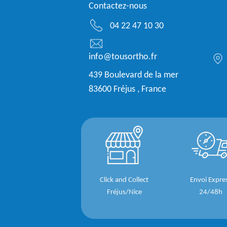
Contactez-nous
04 22 47 10 30
info@tousortho.fr
439 Boulevard de la mer
83600 Fréjus , France
Click and Collect
Envoi Expre
Fréjus/Nice
24/48h