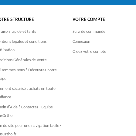
OTRE STRUCTURE
VOTRE COMPTE
raison rapide et tarifs
Suivi de commande
tions légales et conditions
Connexion
tilisation
Créez votre compte
nditions Générales de Vente
i sommes-nous ? Découvrez notre
uipe
iement sécurisé : achats en toute
nfiance
oin d'Aide ? Contactez l'Équipe
usOrtho
n du site pour une navigation facile -
usOrtho.fr