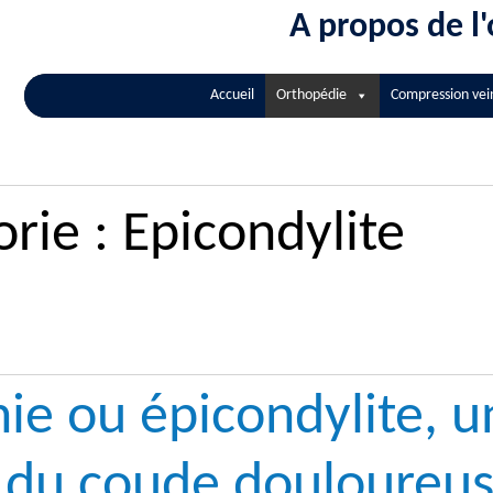
A propos de l
Accueil
Orthopédie
Compression vei
orie :
Epicondylite
ie ou épicondylite, u
 du coude douloureus