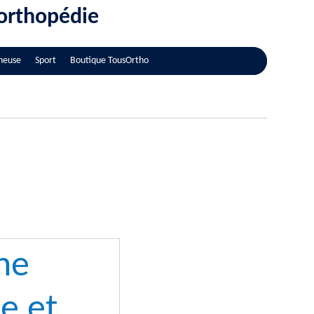
'orthopédie
neuse
Sport
Boutique TousOrtho
ne
e et