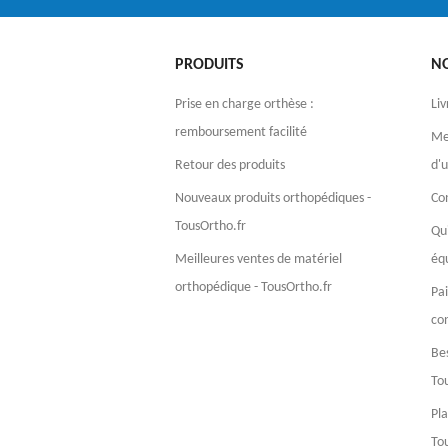
PRODUITS
N
Prise en charge orthèse :
Liv
remboursement facilité
Men
Retour des produits
d'u
Nouveaux produits orthopédiques -
Co
TousOrtho.fr
Qu
Meilleures ventes de matériel
éq
orthopédique - TousOrtho.fr
Pa
co
Bes
To
Pla
To