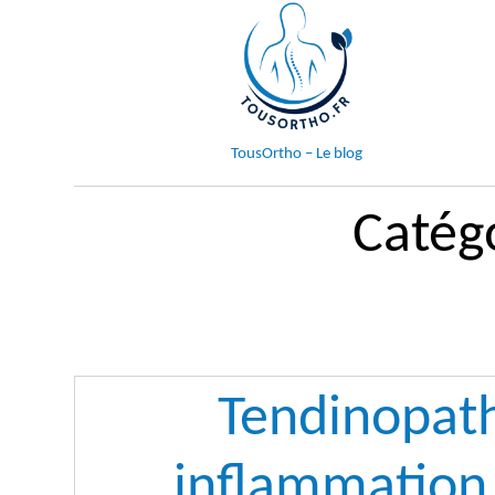
Aller
au
contenu
TousOrtho – Le blog
Catég
Tendinopath
inflammation