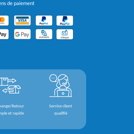
ns de paiement
hange/Retour
Service client
mple et rapide
qualifié