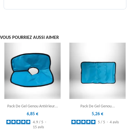
VOUS POURRIEZ AUSSI AIMER
Pack De Gel Genou Antérieur...
Pack De Gel Genou...
6,85 €
5,26 €
4.9
/
5
-
5
/
5
-
4
avis
15
avis