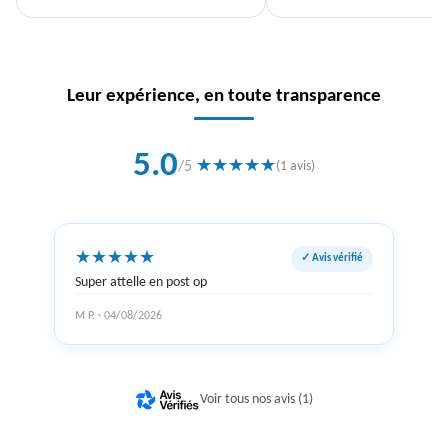
Leur expérience, en toute transparence
5.0
★
★
★
★
★
/5
(1 avis)
★
★
★
★
★
✓ Avis vérifié
Super attelle en post op
M P. · 04/08/2026
Voir tous nos avis (1)