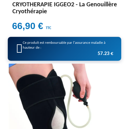
CRYOTHERAPIE IGGEO2 -
La Genouillère
Cryothérapie
66,90 €
TTC
Ce produit est remboursable par l'assurance maladie à
hauteur de :
57.23 €