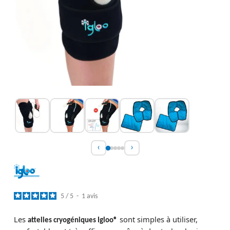
‹
›
5
/
5
-
1
avis
Les
sont simples à utiliser,
attelles cryogéniques Igloo®