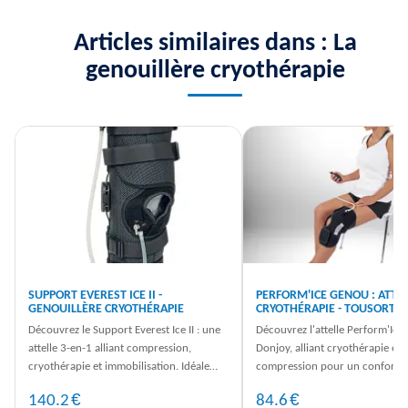
Articles similaires dans : La
genouillère cryothérapie
SUPPORT EVEREST ICE II -
PERFORM'ICE GENOU : ATTE
GENOUILLÈRE CRYOTHÉRAPIE
CRYOTHÉRAPIE - TOUSORTH
Découvrez le Support Everest Ice II : une
Découvrez l'attelle Perform'Ic
attelle 3-en-1 alliant compression,
Donjoy, alliant cryothérapie et
cryothérapie et immobilisation. Idéale
compression pour un confort o
pour votre récupération.
Commandez dès maintenant sur 
€
€
140.2
84.6