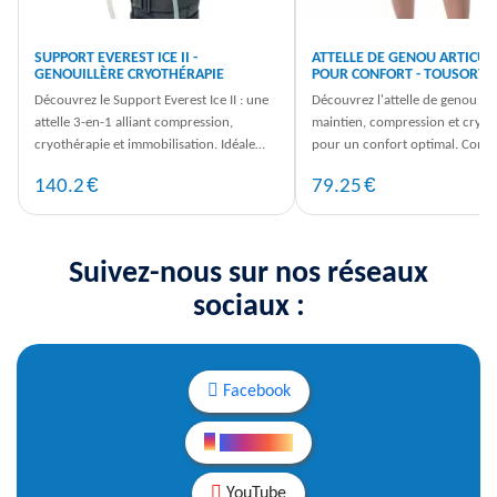
SUPPORT EVEREST ICE II -
ATTELLE DE GENOU ARTICUL
GENOUILLÈRE CRYOTHÉRAPIE
POUR CONFORT - TOUSORTH
Découvrez le Support Everest Ice II : une
Découvrez l'attelle de genou AZO
attelle 3-en-1 alliant compression,
maintien, compression et cryot
cryothérapie et immobilisation. Idéale
pour un confort optimal. Com
pour votre récupération.
dès maintenant votre solution
€
€
140.2
79.25
Suivez-nous sur nos réseaux
sociaux :
Facebook
Instagram
YouTube