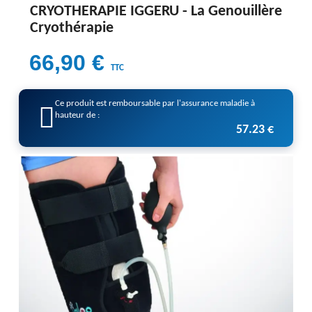
CRYOTHERAPIE IGGERU -
La Genouillère
Cryothérapie
66,90 €
TTC
Ce produit est remboursable par l'assurance maladie à
hauteur de :
57.23 €