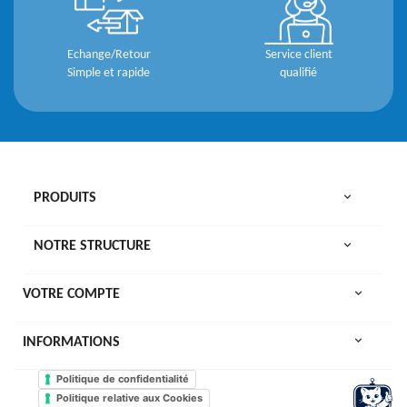
Echange/Retour
Service client
Simple et rapide
qualifié

PRODUITS

NOTRE STRUCTURE

VOTRE COMPTE
keyboard_arrow_down
INFORMATIONS
Politique de confidentialité
Politique relative aux Cookies